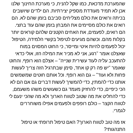
שהמערכת מדכאת, כמו שקל להניח, כי מערכת החינוך שלנו
אכן לא תמיד מעודדת מספיק יצירתיות. הם ילדים שיושבים
בכיתה ורואים את כולם מצליחים סביבם בזמן שהם לא. הם
רואים את כולם מסיימים את המבחן בזמן שהם עוד בחצי.
הם רואים, לפעמים, את האחים הקטנים שלהם קוראים יותר
בקלות מהם. וכשהם מגיעים לטיפול בקשיי הלמידה, הטיפול
יכול לפעמים להיות איטי ומייסר, כי החוט המסוים במוח
שאצלנו אומר "רגע, אני לא מכיר את המילה הזו, אולי כדאי
להתעכב עליה לעוד עשירית שנייה" – אצלם הוא רופף. והחוט
שאומר "יש פה רק קו אחד, סימן שבתרגיל הזה צריך לעשות
פחות ולא ועוד" – גם הוא רופף. וכל אותם חוטים שמשמשים
אותנו כדי להמתין, כדי להמשיך לעשות דברים גם אם הם לא
הכי כיפיים, כדי להחזיק מעמד גם כשעושים משהו משעמם,
כדי להחליט את מה שטוב לטווח הארוך ולא מה שהכי ינעם לי
לטווח הקצר – כולם רופפים ולפעמים אפילו משוחררים
לגמרי.
אז מה טוב לטווח הארוך? האם טיפול תרופתי או טיפול
התנהגותי?