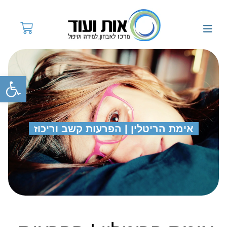
פתח
אימת הריטלין | הפרעות קשב וריכוז