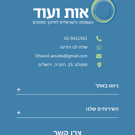
02-5611561
שלחו לנו הודעה
Otveod.amutta@gmail.com
סוקולוב 15, רחביה, ירושלים
ניווט באתר
אודות
השירותים שלנו
חוברות וחומרים
שאלות ותשובות
מספרים עלינו
פרויקטים חינוכיים
צרו קשר
מאמרים מקצועיים
הוראה מותאמת ואבחונים במרכז הבוטיק שלנו